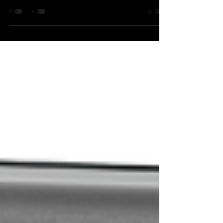
A3ノビ以下の効率を考えてPRO-1000を昨日、新
規購入しました！ 2016年発売との事で『ん～
っ・・・どうしよう。』 PRO-G1だと新発売なの
と価格が半分以下なので比較検討しましたが、や
はりG1は家庭用との事もあり、PRO-4100との品
質差が顕著となり断念。...